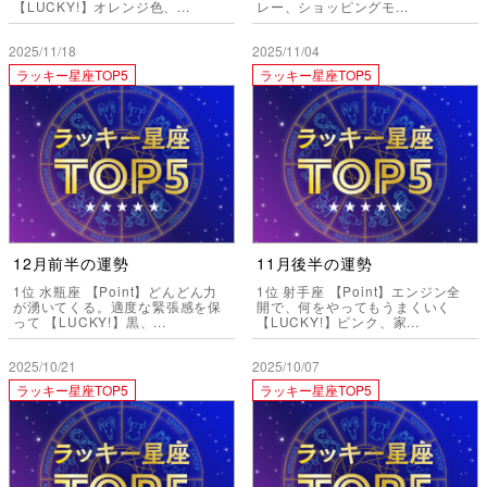
【LUCKY!】オレンジ色、...
レー、ショッピングモ...
2025/11/18
2025/11/04
ラッキー星座TOP5
ラッキー星座TOP5
12月前半の運勢
11月後半の運勢
1位 水瓶座 【Point】どんどん力
1位 射手座 【Point】エンジン全
が湧いてくる。適度な緊張感を保
開で、何をやってもうまくいく
って 【LUCKY!】黒、...
【LUCKY!】ピンク、家...
2025/10/21
2025/10/07
ラッキー星座TOP5
ラッキー星座TOP5