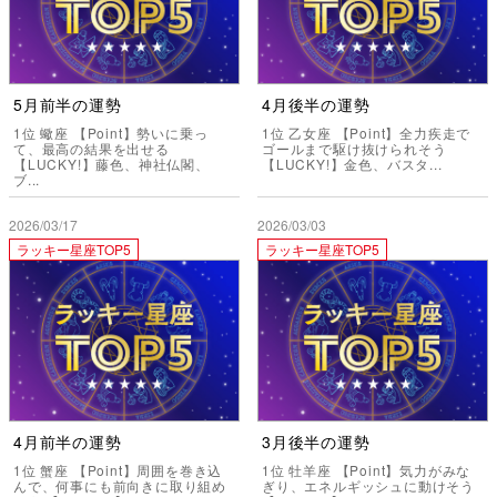
5月前半の運勢
4月後半の運勢
1位 蠍座 【Point】勢いに乗っ
1位 乙女座 【Point】全力疾走で
て、最高の結果を出せる
ゴールまで駆け抜けられそう
【LUCKY!】藤色、神社仏閣、
【LUCKY!】金色、バスタ...
ブ...
2026/03/17
2026/03/03
ラッキー星座TOP5
ラッキー星座TOP5
4月前半の運勢
3月後半の運勢
1位 蟹座 【Point】周囲を巻き込
1位 牡羊座 【Point】気力がみな
んで、何事にも前向きに取り組め
ぎり、エネルギッシュに動けそう