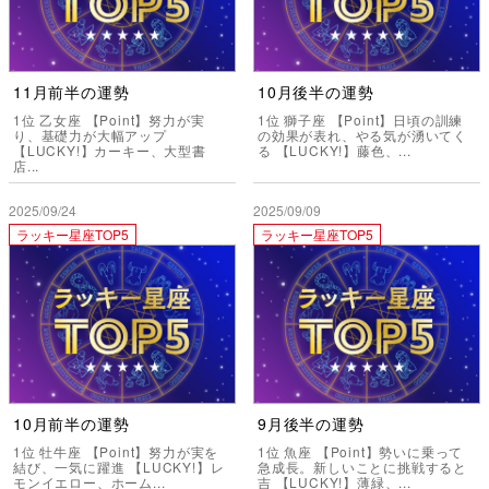
11月前半の運勢
10月後半の運勢
1位 乙女座 【Point】努力が実
1位 獅子座 【Point】日頃の訓練
り、基礎力が大幅アップ
の効果が表れ、やる気が湧いてく
【LUCKY!】カーキー、大型書
る 【LUCKY!】藤色、...
店...
2025/09/24
2025/09/09
ラッキー星座TOP5
ラッキー星座TOP5
10月前半の運勢
9月後半の運勢
1位 牡牛座 【Point】努力が実を
1位 魚座 【Point】勢いに乗って
結び、一気に躍進 【LUCKY!】レ
急成長。新しいことに挑戦すると
モンイエロー、ホーム...
吉 【LUCKY!】薄緑、...