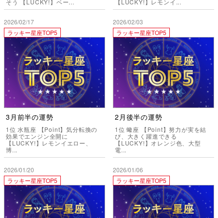
そう 【LUCKY!】ベー...
【LUCKY!】レモンイ...
2026/02/17
2026/02/03
ラッキー星座TOP5
ラッキー星座TOP5
3月前半の運勢
2月後半の運勢
1位 水瓶座 【Point】気分転換の
1位 蠍座 【Point】努力が実を結
効果でエンジン全開に
び、大きく躍進できる
【LUCKY!】レモンイエロー、
【LUCKY!】オレンジ色、大型
博...
電...
2026/01/20
2026/01/06
ラッキー星座TOP5
ラッキー星座TOP5