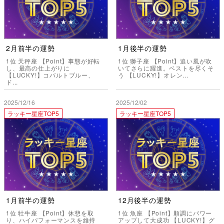
2月前半の運勢
1月後半の運勢
1位 天秤座 【Point】事態が好転
1位 獅子座 【Point】追い風が吹
し、最高の仕上がりに
いてさらに躍進。ベストを尽くそ
【LUCKY!】コバルトブルー、
う 【LUCKY!】オレン...
ド...
2025/12/16
2025/12/02
ラッキー星座TOP5
ラッキー星座TOP5
1月前半の運勢
12月後半の運勢
1位 牡牛座 【Point】休憩を取
1位 魚座 【Point】順調にパワー
り、ハイパフォーマンスを維持
アップして大成功 【LUCKY!】グ