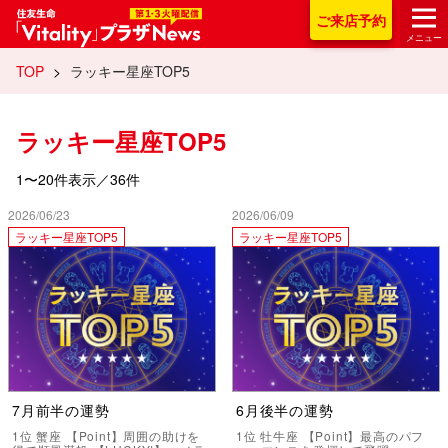
住友生命「Vitality
ご来店
予約
メニュー
TOP
>
ラッキー星座TOP5
ラッキー星座TOP5
1〜20件表示／36件
2026/06/23
2026/06/09
ラッキー星座TOP5
ラッキー星座TOP5
7月前半の運勢
6月後半の運勢
1位 蟹座 【Point】周囲の助けを
1位 牡牛座 【Point】最高のパフ