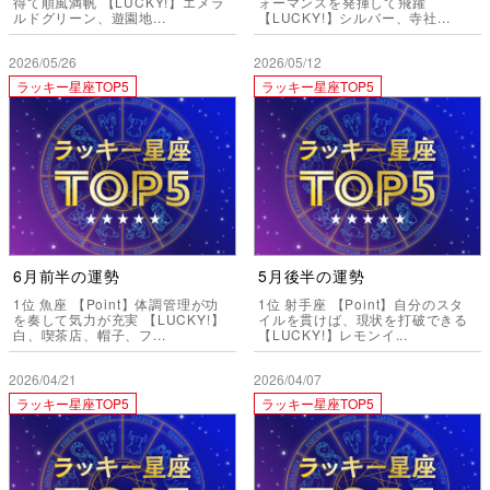
得て順風満帆 【LUCKY!】エメラ
ォーマンスを発揮して飛躍
ルドグリーン、遊園地...
【LUCKY!】シルバー、寺社...
2026/05/26
2026/05/12
ラッキー星座TOP5
ラッキー星座TOP5
6月前半の運勢
5月後半の運勢
1位 魚座 【Point】体調管理が功
1位 射手座 【Point】自分のスタ
を奏して気力が充実 【LUCKY!】
イルを貫けば、現状を打破できる
白、喫茶店、帽子、フ...
【LUCKY!】レモンイ...
2026/04/21
2026/04/07
ラッキー星座TOP5
ラッキー星座TOP5