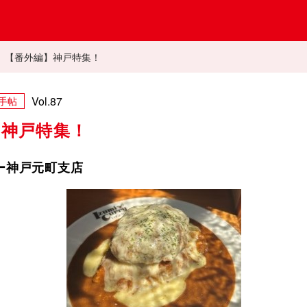
tality」プラザNews
>
【番外編】神戸特集！
Vol.87
手帖
】神戸特集！
ー神戸元町支店