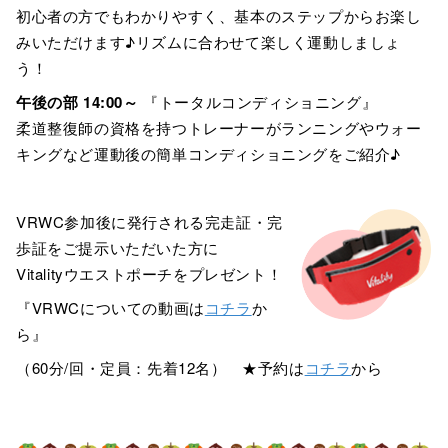
初心者の方でもわかりやすく、基本のステップからお楽し
みいただけます♪リズムに合わせて楽しく運動しましょ
う！
午後の部 14:00～
『トータルコンディショニング』
柔道整復師の資格を持つトレーナーがランニングやウォー
キングなど運動後の簡単コンディショニングをご紹介♪
VRWC参加後に発行される完走証・完
歩証をご提示いただいた方に
Vitalityウエストポーチをプレゼント！
『VRWCについての動画は
コチラ
か
ら』
（60分/回・定員：先着12名） ★予約は
コチラ
から