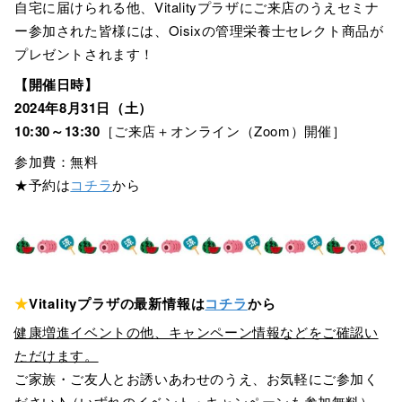
自宅に届けられる他、Vitalityプラザにご来店のうえセミナ
ー参加された皆様には、Oisixの管理栄養士セレクト商品が
プレゼントされます！
【開催日時】
2024年8月31日（土）
10:30～13:30
［ご来店＋オンライン（Zoom）開催］
参加費：無料
★予約は
コチラ
から
★
Vitalityプラザの最新情報は
コチラ
から
健康増進イベントの他、キャンペーン情報などをご確認い
ただけます。
ご家族・ご友人とお誘いあわせのうえ、お気軽にご参加く
ださい♪（いずれのイベント・キャンペーンも参加無料）