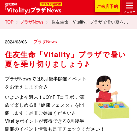
住友生命「Vitality
ご来店
予約
メニュー
TOP
>
プラザNews
>
住友生命「Vitality」プラザで暑い夏を乗り切りましょう♪
プラザNews
2024/08/06
住友生命「Vitality」プラザで暑い
夏を乗り切りましょう♪
プラザNewsでは8月後半開催イベント
をお伝えします☆彡
いよいよ今週末！JOYFITコラボ ご家
族で楽しめる!!「健康フェスタ」を開
催します！是非ご参加ください♪
Vitalityポイントが獲得できる8月後半
開催のイベント情報も是非チェックください！