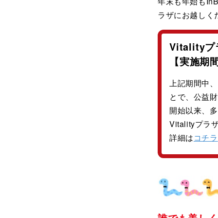
年末も年始もInB
ラザにお越しく
Vital
【実施期間：
上記期間中、V
とで、公益財
開始以来、多
Vitalit
詳細は
コチラ
誰でも美し