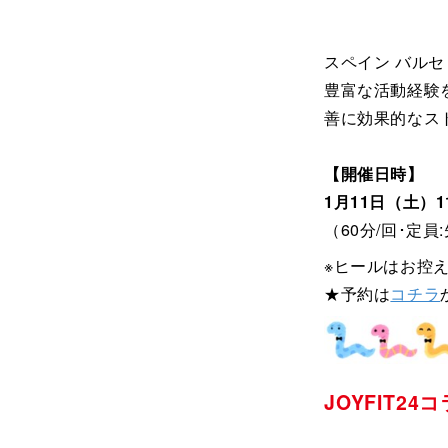
スペイン バル
豊富な活動経験
善に効果的なス
【開催日時】
1月11日（土）11:
（60分/回･定員
※ヒールはお控
★予約は
コチラ
JOYFIT24