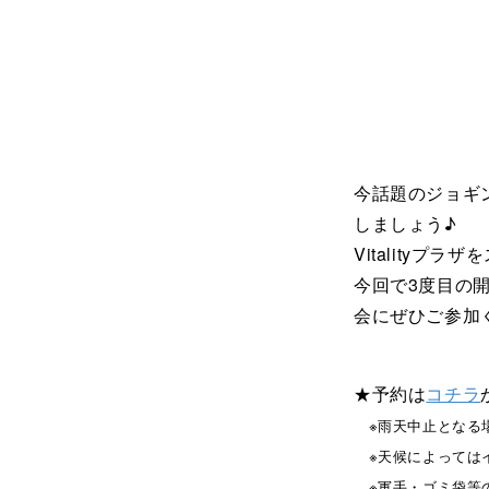
今話題のジョギ
しましょう♪
Vitalityプ
今回で3度目の
会にぜひご参加
★予約は
コチラ
※雨天中止となる場
※天候によっては
※軍手・ゴミ袋等