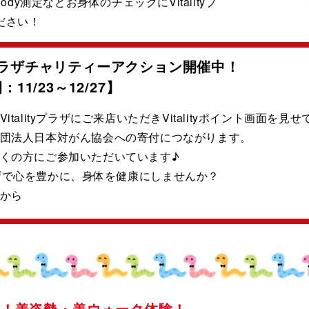
ody測定などお身体のチェックにVitalityプ
ださい！
ityプラザチャリティーアクション開催中！
11/23～12/27】
italityプラザにご来店いただきVitalityポイント画面を見
団法人日本対がん協会への寄付につながります。
くの方にご参加いただいています♪
yプラザで心を豊かに、身体を健康にしませんか？
から
く！美姿勢・美ウォーク体験！