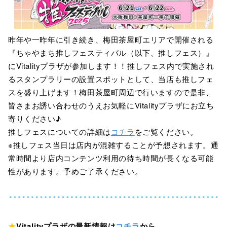
昨年や一昨年に引き続き、梅田茶屋町エリアで開催される
『ちゃやまち推しフェスティバル（以下、推しフェス）』
にVitalityプラザが参加します！！推しフェス内で実施され
るスタンプラリーの設置スポットとして、当店も推しフェ
スを盛り上げます！梅田茶屋町周辺で行いますので是非、
皆さまお誘い合わせのうえお気軽にVitalityプラザにお立ち
寄りください♪
推しフェスについての詳細は
コチラ
をご覧ください。
※推しフェス当日は店内が混雑することが予想されます。通
常時間より店内コンテンツ利用の待ち時間が長くなる可能
性があります。予めご了承ください。
★
Vitalityプラザの最新情報は
コチラ
から