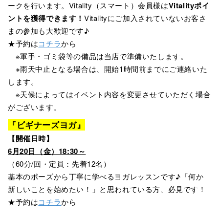
ークを行います。Vitality（スマート）会員様は
Vitalityポイ
ントを獲得できます！
Vitalityにご加入されていないお客さ
まの参加も大歓迎です♪
★予約は
コチラ
から
※軍手・ゴミ袋等の備品は当店で準備いたします。
※雨天中止となる場合は、開始1時間前までにご連絡いた
します。
※天候によってはイベント内容を変更させていただく場合
がございます。
『ビギナーズヨガ』
【開催日時】
6月20日（金）18:30～
（60分/回・定員：先着12名）
基本のポーズから丁寧に学べるヨガレッスンです♪「何か
新しいことを始めたい！」と思われている方、必見です！
★予約は
コチラ
から