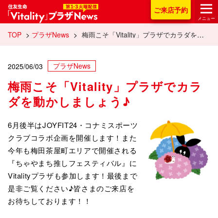
住友生命「Vitality
ご来店
予約
メニュー
TOP
>
プラザNews
>
梅雨こそ「Vitality」プラザでカラダを動かしましょう♪
プラザNews
2025/06/03
梅雨こそ「Vitality」プラザでカラ
ダを動かしましょう♪
6月後半はJOYFIT24・コナミスポーツ
クラブコラボ企画を開催します！また
今年も梅田茶屋町エリアで開催される
『ちゃやまち推しフェスティバル』に
Vitalityプラザも参加します！最後まで
是非ご覧ください♪皆さまのご来店を
お待ちしております！！