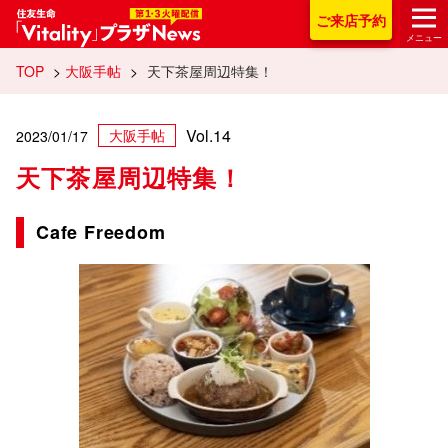
住友生命「Vitality
ご来店
予約
メニュー
TOP
>
大阪手帖
>
天下茶屋周辺特集！
Vol.14
大阪手帖
2023/01/17
天下茶屋周辺特集！
Cafe Freedom