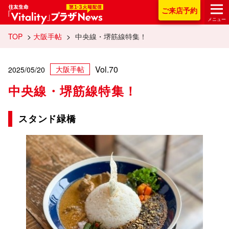
住友生命「Vitality
ご来店
予約
メニュー
TOP
>
大阪手帖
>
中央線・堺筋線特集！
Vol.70
大阪手帖
2025/05/20
中央線・堺筋線特集！
スタンド緑橋