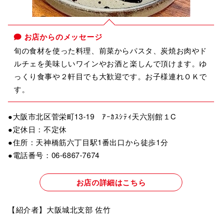
お店からのメッセージ
旬の食材を使った料理、前菜からパスタ、炭焼お肉やド
ルチェを美味しいワインやお酒と楽しんで頂けます。ゆ
っくり食事や２軒目でも大歓迎です。お子様連れＯＫで
す。
●大阪市北区菅栄町13-19 ｱｰｶｽｼﾃｨ天六別館１C
●定休日：不定休
●住所：天神橋筋六丁目駅1番出口から徒歩1分
●電話番号：06-6867-7674
お店の詳細はこちら
【紹介者】大阪城北支部 佐竹