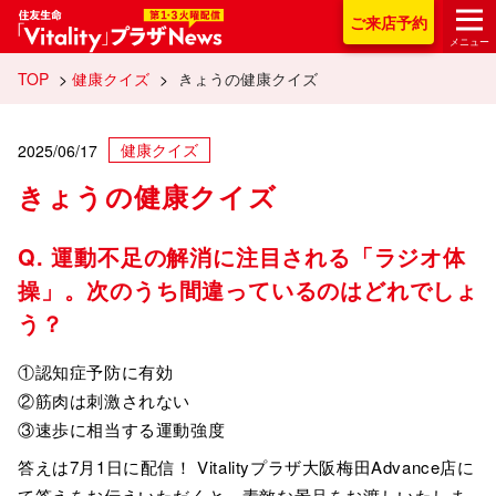
住友生命「Vitality
ご来店
予約
メニュー
TOP
>
健康クイズ
>
きょうの健康クイズ
健康クイズ
2025/06/17
きょうの健康クイズ
Q. 運動不足の解消に注目される「ラジオ体
操」。次のうち間違っているのはどれでしょ
う？
①認知症予防に有効
②筋肉は刺激されない
③速歩に相当する運動強度
答えは7月1日に配信！ Vitalityプラザ大阪梅田Advance店に
て答えをお伝えいただくと、素敵な景品をお渡しいたしま