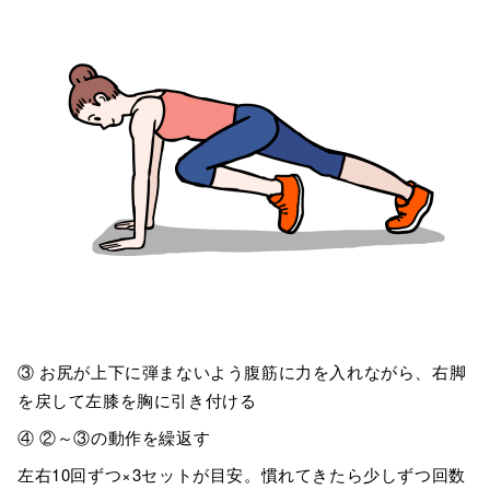
③ お尻が上下に弾まないよう腹筋に力を入れながら、右脚
を戻して左膝を胸に引き付ける
④ ②～③の動作を繰返す
左右10回ずつ×3セットが目安。慣れてきたら少しずつ回数